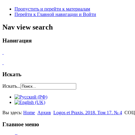
Пропустить и перейти к материалам
Перейти к Главной навигации и Войти
Nav view search
Навигация
Искать
Искать...
Вы здесь:
Home
Архив
Logos et Praxis. 2018. Том 17. № 4
СОЦ
Главное меню