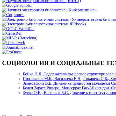
СОЦИОЛОГИЯ И СОЦИАЛЬНЫЕ Т
Бойко Н.Л. Содержательно-целевое структурирован
Полтавская М.Б., Васильева Е.Н., Токарева С.Б., 
Звоновский В.Б. Динамика ценностей молодежи Са
Белен Зарате Риверо, Монсеррат Гас-Айксендри. С
Зуева О.В., Васильев Е.С. Доверие к институту по