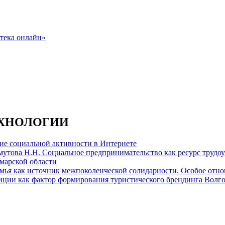
ЕХНОЛОГИИ
ие социальной активности в Интернете
Хомутова Н.Н. Социальное предпринимательство как ресурс труд
марской области
емья как источник межпоколенческой солидарности. Особое отн
лиции как фактор формирования туристического брендинга Волг