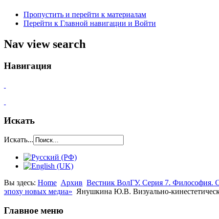
Пропустить и перейти к материалам
Перейти к Главной навигации и Войти
Nav view search
Навигация
Искать
Искать...
Вы здесь:
Home
Архив
Вестник ВолГУ. Серия 7. Философия. С
эпоху новых медиа»
Янушкина Ю.В. Визуально-кинестетическ
Главное меню