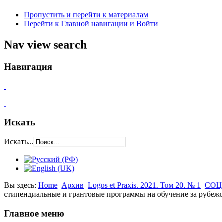
Пропустить и перейти к материалам
Перейти к Главной навигации и Войти
Nav view search
Навигация
Искать
Искать...
Вы здесь:
Home
Архив
Logos et Praxis. 2021. Том 20. № 1
СОЦ
стипендиальные и грантовые программы на обучение за рубежо
Главное меню