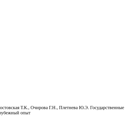
Ростовская Т.К., Очирова Г.Н., Плетнева Ю.Э. Государственные
зарубежный опыт