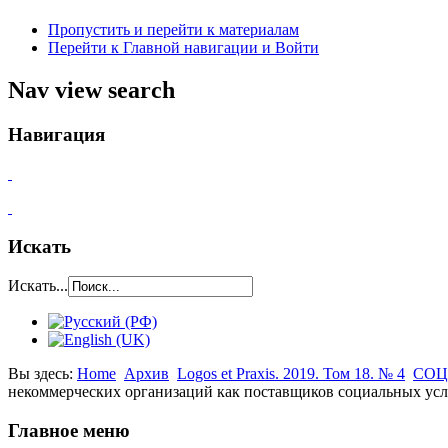
Пропустить и перейти к материалам
Перейти к Главной навигации и Войти
Nav view search
Навигация
Искать
Искать...
Вы здесь:
Home
Архив
Logos et Praxis. 2019. Том 18. № 4
СОЦ
некоммерческих организаций как поставщиков социальных усл
Главное меню